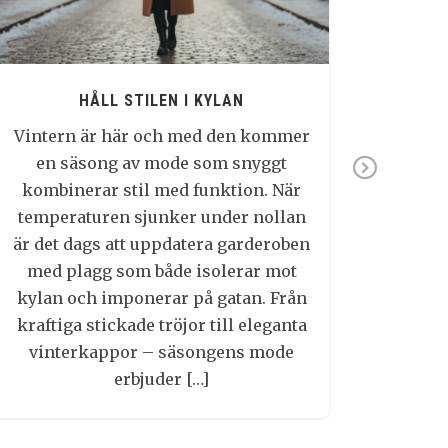
plats fö
medvetenh
återk
HÅLL STILEN I KYLAN
kläddesig
och åter
Vintern är här och med den kommer
en säsong av mode som snyggt
evious
Next
kombinerar stil med funktion. När
temperaturen sjunker under nollan
är det dags att uppdatera garderoben
med plagg som både isolerar mot
kylan och imponerar på gatan. Från
kraftiga stickade tröjor till eleganta
vinterkappor – säsongens mode
erbjuder […]