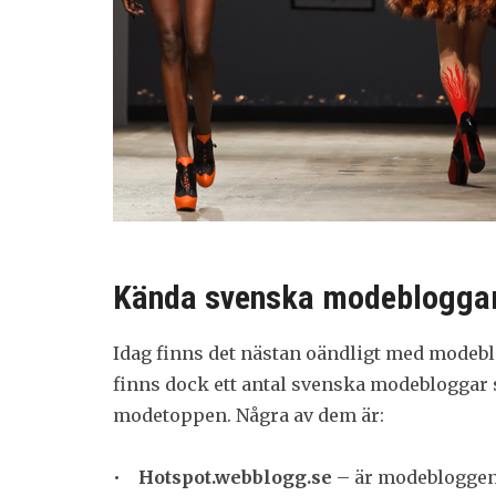
Kända svenska modeblogga
Idag finns det nästan oändligt med modeblo
finns dock ett antal svenska modebloggar 
modetoppen. Några av dem är:
•
Hotspot.webblogg.se
– är modebloggen 