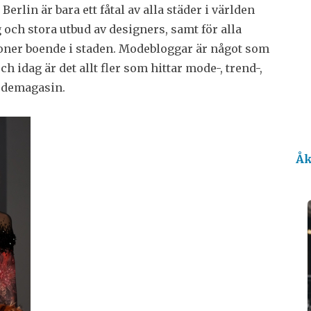
lin är bara ett fåtal av alla städer i världen
och stora utbud av designers, samt för alla
ner boende i staden. Modebloggar är något som
h idag är det allt fler som hittar mode-, trend-,
odemagasin.
Åk
ÅK PÅ EN HÄRLIG SHOPPINGRESA TILL
GÖTEBORG
Börjar det bli dags att shoppa lite
nytt? Unna dig då en shoppingtur till
vänliga Göteborg! Här hittar du det