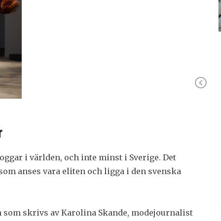
mesta du kan tänkas behöva, oavsett
intresse. Se också till att komplettera
turen med en natt eller två på ett
skönt hotell. Göteborg är alltid
trevligt att besöka och här […]
Pr
r
ggar i världen, och inte minst i Sverige. Det
som anses vara eliten och ligga i den svenska
som skrivs av Karolina Skande, modejournalist