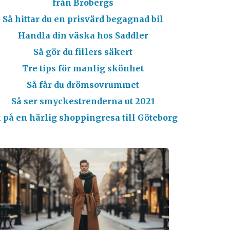
från Brobergs
Så hittar du en prisvärd begagnad bil
Handla din väska hos Saddler
Så gör du fillers säkert
Tre tips för manlig skönhet
Så får du drömsovrummet
Så ser smyckestrenderna ut 2021
 på en härlig shoppingresa till Göteborg
TIDLÖ
Våren 20
blandnin
stilar. M
tidlös 