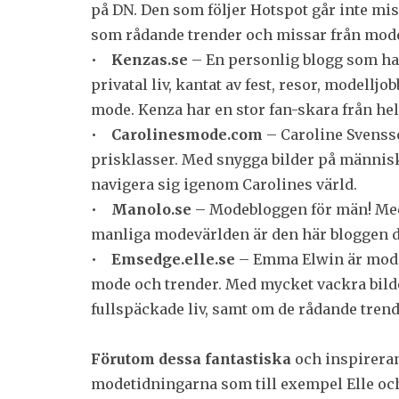
på DN. Den som följer Hotspot går inte mi
som rådande trender och missar från mod
•
Kenzas.se
– En personlig blogg som h
privatal liv, kantat av fest, resor, modell
mode. Kenza har en stor fan-skara från hel
•
Carolinesmode.com
– Caroline Svenss
prisklasser. Med snygga bilder på människ
navigera sig igenom Carolines värld.
•
Manolo.se
– Modebloggen för män! Med 
manliga modevärlden är den här bloggen det
•
Emsedge.elle.se
– Emma Elwin är moder
mode och trender. Med mycket vackra bild
fullspäckade liv, samt om de rådande tre
Förutom dessa fantastiska
och inspireran
modetidningarna som till exempel Elle och