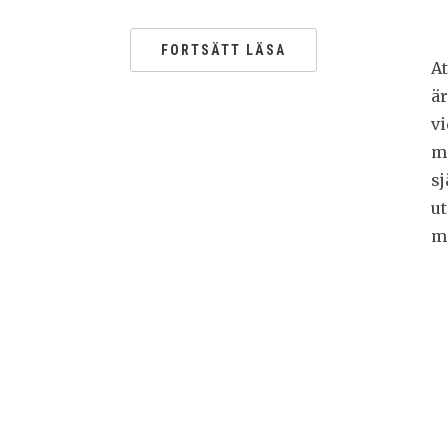
FORTSÄTT LÄSA
At
är
vi
mo
sj
ut
ma