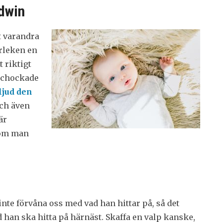
ldwin
t varandra
ärleken en
t riktigt
å chockade
ljud den
och även
är
som man
nte förvåna oss med vad han hittar på, så det
 han ska hitta på härnäst. Skaffa en valp kanske,