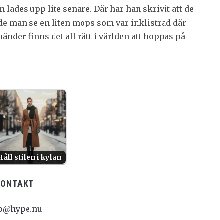
m lades upp lite senare. Där har han skrivit att de
de man se en liten mops som var inklistrad där
m händer finns det all rätt i världen att hoppas på
Håll stilen i kylan
KONTAKT
fo@hype.nu