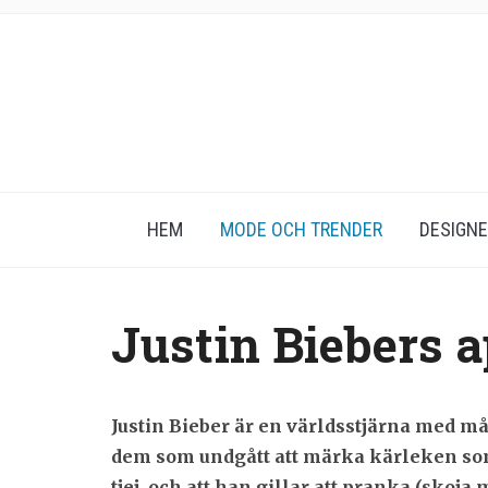
HEM
MODE OCH TRENDER
DESIGN
Justin Biebers 
Justin Bieber är en världsstjärna med må
dem som undgått att märka kärleken som 
tjej, och att han gillar att pranka (skoja 