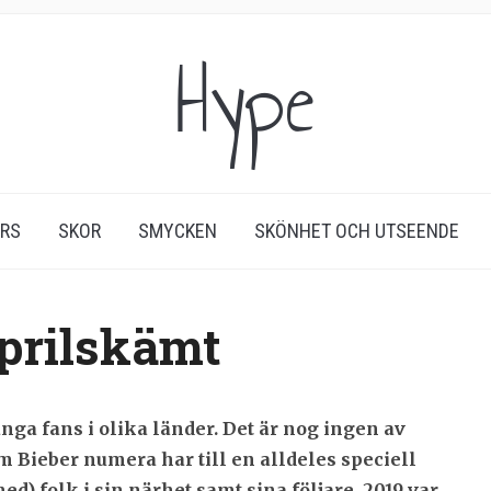
Hype
ERS
SKOR
SMYCKEN
SKÖNHET OCH UTSEENDE
aprilskämt
nga fans i olika länder. Det är nog ingen av
Bieber numera har till en alldeles speciell
med) folk i sin närhet samt sina följare. 2019 var