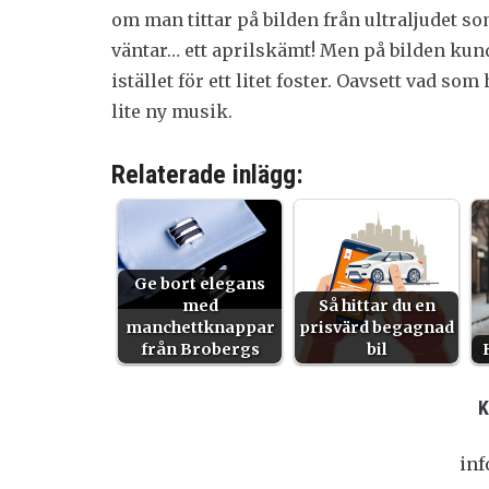
om man tittar på bilden från ultraljudet so
väntar… ett aprilskämt! Men på bilden kun
istället för ett litet foster. Oavsett vad so
lite ny musik.
Relaterade inlägg:
Ge bort elegans
med
Så hittar du en
manchettknappar
prisvärd begagnad
från Brobergs
bil
in