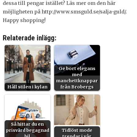
dessa till pengar istället? Läs mer om den här
möjligheten på http://www.smsguld.se/salja-guld/.
Happy shopping!
Relaterade inlägg:
Ge bort elegans
med
manchettknappar
Håll stilen i kylan
från Brobergs
Så hittar du en
prisvärd begagnad
Tidlöst mode
bil
trendar i vår