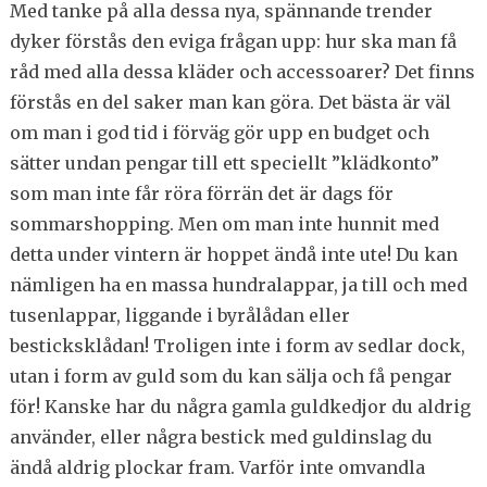
Med tanke på alla dessa nya, spännande trender
dyker förstås den eviga frågan upp: hur ska man få
råd med alla dessa kläder och accessoarer? Det finns
förstås en del saker man kan göra. Det bästa är väl
om man i god tid i förväg gör upp en budget och
sätter undan pengar till ett speciellt ”klädkonto”
som man inte får röra förrän det är dags för
sommarshopping. Men om man inte hunnit med
detta under vintern är hoppet ändå inte ute! Du kan
nämligen ha en massa hundralappar, ja till och med
tusenlappar, liggande i byrålådan eller
besticksklådan! Troligen inte i form av sedlar dock,
utan i form av guld som du kan sälja och få pengar
för! Kanske har du några gamla guldkedjor du aldrig
använder, eller några bestick med guldinslag du
ändå aldrig plockar fram. Varför inte omvandla