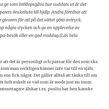
ka ge som bröllopsgåva har suddats ut är det
ets önskelista till hjälp. Andra föredrar att
givaren för att på det sättet göra avtryck.
ihop några stycken och ge en upplevelse av
t spa-besök eller en god middag.
(Läs hela
r att det är personligt och passar för den som ska
va som man verkligen känner inte var till en själv,
ens fick något. Det gäller alltså att tänka till om
att helt enkelt se vad som är mode just nu inom
entmottagare älskar t.ex. poslin har hen kanske