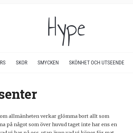
Hype
ERS
SKOR
SMYCKEN
SKÖNHET OCH UTSEENDE
senter
som allmänheten verkar glömma bort allt som
mma på något som över huvud taget inte har ens en
vad vi har på oss, utan även vad vi köper för mat,