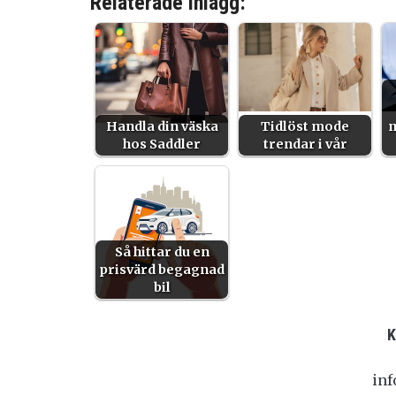
Relaterade inlägg:
Handla din väska
Tidlöst mode
m
hos Saddler
trendar i vår
Så hittar du en
prisvärd begagnad
bil
in