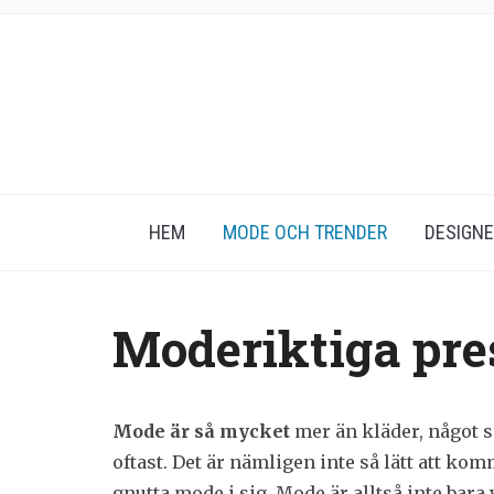
HEM
MODE OCH TRENDER
DESIGN
Moderiktiga pre
Mode är så mycket
mer än kläder, något 
oftast. Det är nämligen inte så lätt att ko
gnutta mode i sig. Mode är alltså inte bara 