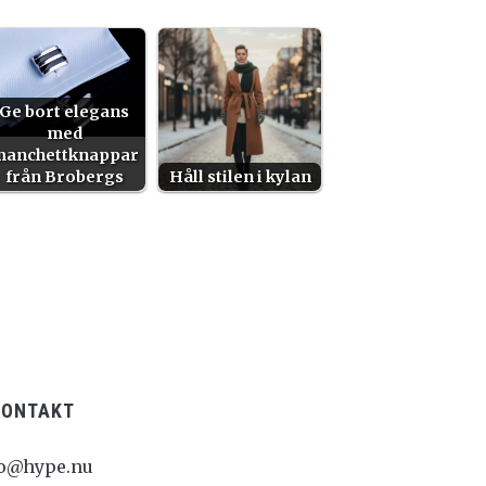
Ge bort elegans
med
anchettknappar
från Brobergs
Håll stilen i kylan
KONTAKT
fo@hype.nu